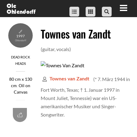
Skip
Ole
Men
Ohlendorff
to
content
Townes van Zandt
1997
(guitar, vocals)
DEAD ROCK
HEADS
(* 7. März 1944 in
Townes van Zandt
80 cm x 130
cm
,
Oil on
Fort Worth, Texas; † 1. Januar 1997 in
Canvas
Mount Juliet, Tennessie) war ein US-
amerikanischer Musiker und Singer-
Songwriter.