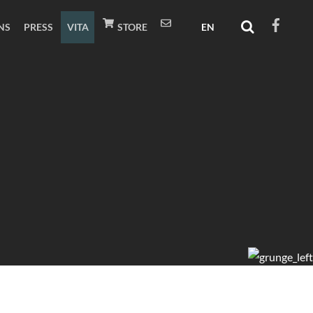
NS
PRESS
VITA
STORE