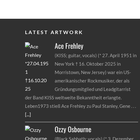
LATEST ARTWORK
Ace
Frehley
(KISS; guitar, vocals) (* 27. April 1951 in
New York † 16. Oktober 2025 in
Morristown, New Jersey) war ein US-
amerikanischer Rockmusiker, der als
Gründungsmitglied und Leadgitarrist
der Band KISS weltweite Bekanntheit erlangte.
Leben1973 stieß Ace Frehley zu Paul Stanley, Gene
[...]
Ozzy
Osbourne
(Black Sabbath; vocals) (* 3. Dezember