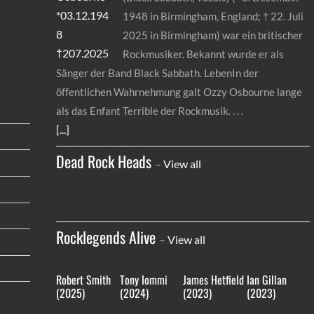
1948 in Birmingham, England; † 22. Juli
2025 in Birmingham) war ein britischer
Rockmusiker. Bekannt wurde er als
Sänger der Band Black Sabbath. LebenIn der
öffentlichen Wahrnehmung galt Ozzy Osbourne lange
als das Enfant Terrible der Rockmusik.
[...]
Dead Rock Heads
–
View all
Rocklegends Alive
–
View all
Robert Smith
Tony Iommi
James Hetfield
Ian Gillan
(2025)
(2024)
(2023)
(2023)