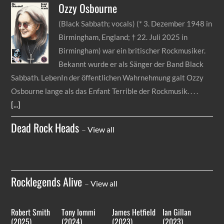
Ozzy
Osbourne
(Black Sabbath; vocals) (* 3. Dezember 1948 in
Birmingham, England; † 22. Juli 2025 in
Birmingham) war ein britischer Rockmusiker.
Bekannt wurde er als Sänger der Band Black
Sabbath. LebenIn der öffentlichen Wahrnehmung galt Ozzy
Osbourne lange als das Enfant Terrible der Rockmusik.
[...]
Dead Rock Heads
–
View all
Rocklegends Alive
–
View all
Robert Smith
Tony Iommi
James Hetfield
Ian Gillan
(2025)
(2024)
(2023)
(2023)