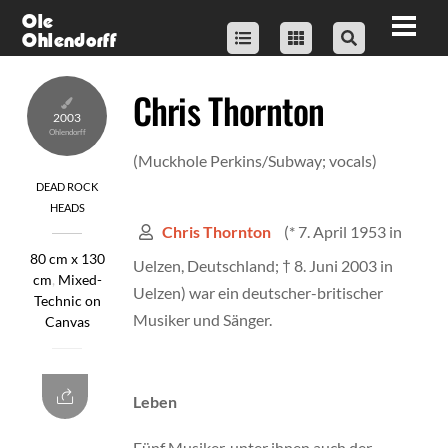
Skip
Ole
Men
Ohlendorff
to
content
Chris Thornton
2003
(Muckhole Perkins/Subway; vocals)
DEAD ROCK
HEADS
(* 7. April 1953 in
Chris Thornton
80 cm x 130
Uelzen, Deutschland; † 8. Juni 2003 in
cm
,
Mixed-
Uelzen) war ein deutscher-britischer
Technic on
Musiker und Sänger.
Canvas
Leben
Fünf Musiker, unter ihnen auch der