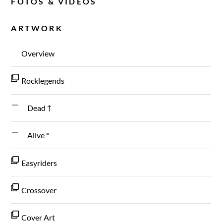
FOTOS & VIDEOS
ARTWORK
Overview
Rocklegends
Dead †
Alive *
Easyriders
Crossover
Cover Art