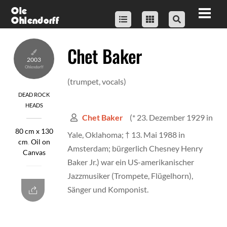
Skip
Ole
Men
Ohlendorff
to
content
Chet Baker
2003
(trumpet, vocals)
DEAD ROCK
HEADS
(* 23. Dezember 1929 in
Chet Baker
80 cm x 130
Yale, Oklahoma; † 13. Mai 1988 in
cm
,
Oil on
Amsterdam; bürgerlich Chesney Henry
Canvas
Baker Jr.) war ein US-amerikanischer
Jazzmusiker (Trompete, Flügelhorn),
Sänger und Komponist.