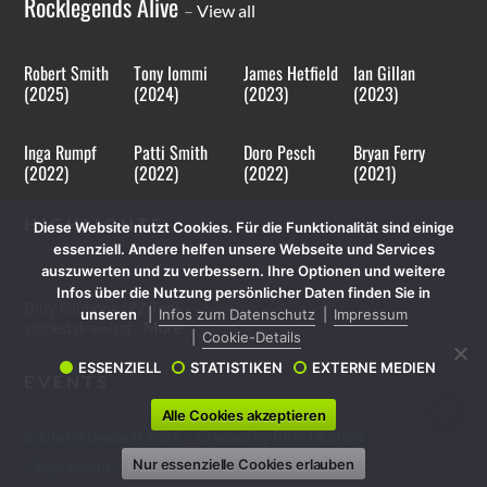
Rocklegends Alive
–
View all
Robert Smith
Tony Iommi
James Hetfield
Ian Gillan
(2025)
(2024)
(2023)
(2023)
Inga Rumpf
Patti Smith
Doro Pesch
Bryan Ferry
(2022)
(2022)
(2022)
(2021)
HIGHLIGHTS
Diese Website nutzt Cookies. Für die Funktionalität sind einige
essenziell. Andere helfen unsere Webseite und Services
auszuwerten und zu verbessern. Ihre Optionen und weitere
Infos über die Nutzung persönlicher Daten finden Sie in
Billy Gibbons (ZZ Top)
unseren
Infos zum Datenschutz
Impressum
signed drawing -
More
Cookie-Details
ESSENZIELL
STATISTIKEN
EXTERNE MEDIEN
EVENTS
Alle Cookies akzeptieren
©
Ole Ohlendorff
2026
·
Created by BPR*DESIGN
Nur essenzielle Cookies erlauben
·
Impressum
·
Datenschutz
·
Cookie-Details