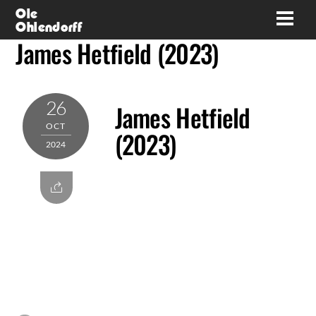
Skip
Ole
Men
Ohlendorff
to
James Hetfield (2023)
content
26
James Hetfield
OCT
(2023)
2024