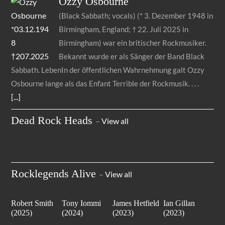
Ozzy
Osbourne
(Black Sabbath; vocals) (* 3. Dezember 1948 in
Birmingham, England; † 22. Juli 2025 in
Birmingham) war ein britischer Rockmusiker.
Bekannt wurde er als Sänger der Band Black
Sabbath. LebenIn der öffentlichen Wahrnehmung galt Ozzy
Osbourne lange als das Enfant Terrible der Rockmusik.
[...]
Dead Rock Heads
–
View all
Rocklegends Alive
–
View all
Robert Smith
Tony Iommi
James Hetfield
Ian Gillan
(2025)
(2024)
(2023)
(2023)