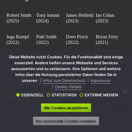
Robert Smith
Tony Iommi
James Hetfield
Ian Gillan
(2025)
(2024)
(2023)
(2023)
Inga Rumpf
Patti Smith
Doro Pesch
Bryan Ferry
(2022)
(2022)
(2022)
(2021)
HIGHLIGHTS
Diese Website nutzt Cookies. Für die Funktionalität sind einige
essenziell. Andere helfen unsere Webseite und Services
auszuwerten und zu verbessern. Ihre Optionen und weitere
Infos über die Nutzung persönlicher Daten finden Sie in
Billy Gibbons (ZZ Top)
unseren
Infos zum Datenschutz
Impressum
signed drawing -
More
Cookie-Details
ESSENZIELL
STATISTIKEN
EXTERNE MEDIEN
EVENTS
Alle Cookies akzeptieren
©
Ole Ohlendorff
2026
·
Created by BPR*DESIGN
Nur essenzielle Cookies erlauben
·
Impressum
·
Datenschutz
·
Cookie-Details