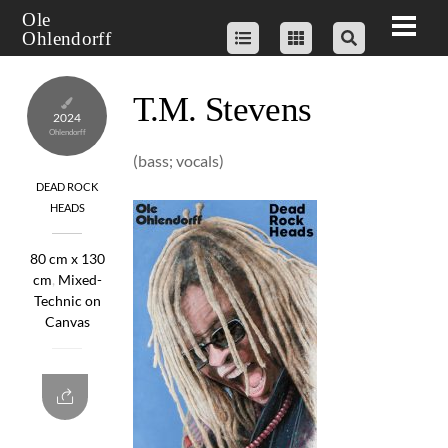
Skip
Ole
Men
Ohlendorff
to
content
T.M. Stevens
2024
(bass; vocals)
DEAD ROCK
HEADS
80 cm x 130
cm
,
Mixed-
Technic on
Canvas