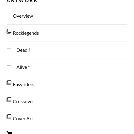
ARTWORK
Overview
Rocklegends
Dead †
Alive *
Easyriders
Crossover
Cover Art