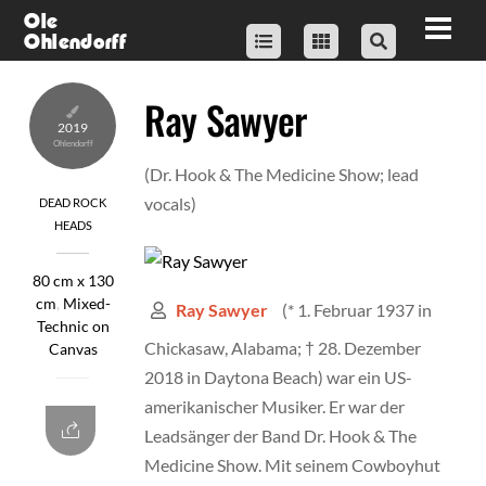
Skip
Ole
Men
Ohlendorff
to
content
Ray Sawyer
2019
(Dr. Hook & The Medicine Show; lead
vocals)
DEAD ROCK
HEADS
80 cm x 130
cm
,
Mixed-
(* 1. Februar 1937 in
Ray Sawyer
Technic on
Chickasaw, Alabama; † 28. Dezember
Canvas
2018 in Daytona Beach) war ein US-
amerikanischer Musiker. Er war der
Leadsänger der Band Dr. Hook & The
Medicine Show. Mit seinem Cowboyhut