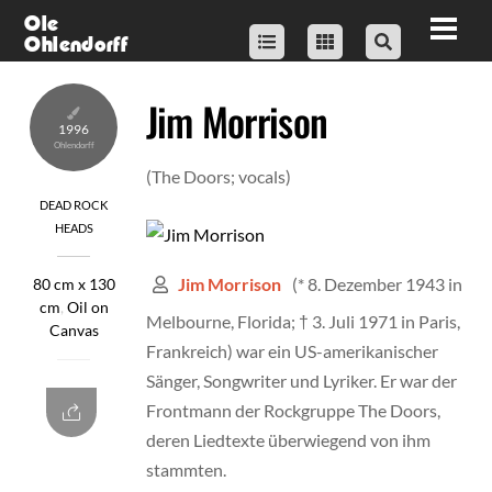
Skip
Ole
Men
Ohlendorff
to
content
Jim Morrison
1996
(The Doors; vocals)
DEAD ROCK
HEADS
(* 8. Dezember 1943 in
Jim Morrison
80 cm x 130
cm
,
Oil on
Melbourne, Florida; † 3. Juli 1971 in Paris,
Canvas
Frankreich) war ein US-amerikanischer
Sänger, Songwriter und Lyriker. Er war der
Frontmann der Rockgruppe The Doors,
deren Liedtexte überwiegend von ihm
stammten.