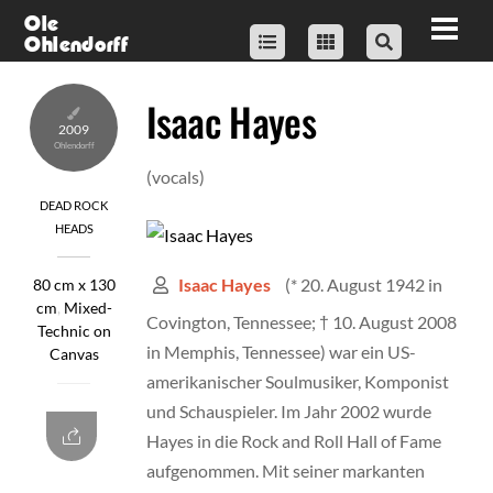
Skip
Ole
Men
Ohlendorff
to
content
Isaac Hayes
2009
(vocals)
DEAD ROCK
HEADS
(* 20. August 1942 in
Isaac Hayes
80 cm x 130
cm
,
Mixed-
Covington, Tennessee;
†
10. August 2008
Technic on
in Memphis, Tennessee) war ein US-
Canvas
amerikanischer Soulmusiker, Komponist
und Schauspieler. Im Jahr 2002 wurde
Hayes in die Rock and Roll Hall of Fame
aufgenommen. Mit seiner markanten