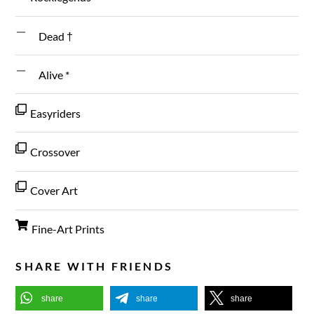
Dead †
Alive *
Easyriders
Crossover
Cover Art
Fine-Art Prints
SHARE WITH FRIENDS
share
share
share