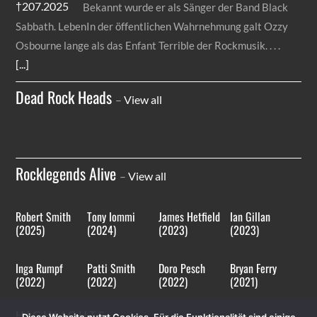
Bekannt wurde er als Sänger der Band Black
Sabbath. LebenIn der öffentlichen Wahrnehmung galt Ozzy
Osbourne lange als das Enfant Terrible der Rockmusik.
[...]
Dead Rock Heads
–
View all
Rocklegends Alive
–
View all
Robert Smith
Tony Iommi
James Hetfield
Ian Gillan
(2025)
(2024)
(2023)
(2023)
Inga Rumpf
Patti Smith
Doro Pesch
Bryan Ferry
(2022)
(2022)
(2022)
(2021)
HIGHLIGHTS
Diese Website nutzt Cookies. Für die Funktionalität sind einige