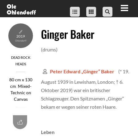
Skip
Ole
Men
Ohlendorff
to
content
Ginger Baker
2019
(drums)
DEAD ROCK
HEADS
(* 19.
Peter Edward „Ginger“ Baker
80 cm x 130
August 1939 in Lewisham, London; † 6.
cm
,
Mixed-
Oktober 2019) war ein britischer
Technic on
Schlagzeuger. Den Spitznamen „Ginger“
Canvas
bekam er wegen seiner roten Haare.
Leben