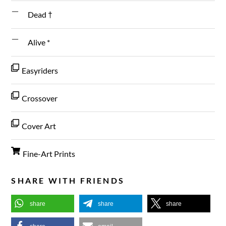
Dead †
Alive *
Easyriders
Crossover
Cover Art
Fine-Art Prints
SHARE WITH FRIENDS
share
share
share