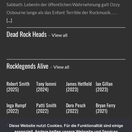
Sabbath. LebenIn der öffentlichen Wahrnehmung galt Ozzy
Osbourne lange als das Enfant Terrible der Rockmusik.
[...]
Dead Rock Heads
–
View all
Rocklegends Alive
–
View all
Robert Smith
Tony Iommi
James Hetfield
Ian Gillan
(2025)
(2024)
(2023)
(2023)
Inga Rumpf
Patti Smith
Doro Pesch
Bryan Ferry
(2022)
(2022)
(2022)
(2021)
HIGHLIGHTS
Diese Website nutzt Cookies. Für die Funktionalität sind einige
essenziell. Andere helfen unsere Webseite und Services