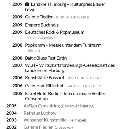
Landkreis Harburg – Kulturpreis Blauer
Löwe
Galerie Fiedler
MURNAU (BAYERN)
Empore Buchholz
Deutsches Rock & Popmuseum
GRONAU (NRW)
Popkomm – Messe unter dem Funkturm
BERLIN
Baltic Blues Fest Eutin
WLH – Wirtschaftsförderungs-Gesellschaft des
Landkreises Harburg
Kunststätte Bossard
JESTEBURG/LÜLLAU
Galerie am Ritterhof
SALZGITTER/GITTER
Estrel Hotel Berlin – Internationale Beatles
Convention
AsSign Consulting
2005
(Crossover Painting)
Rathaus Lüchow
2004
Winsener Kunstmeile
2003
(Heimspiel)
Galerie Fiedler
2002
(Crossover)