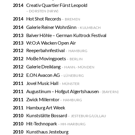
Creativ Quartier Fürst Leopold
DORSTEN (NRW)
Hot Shot Records
BREMEN
Galerie Reiner WohnSinn
KULMBACH
Balver Höhle – German Kultrock Festival
W:O:A Wacken Open Air
Reeperbahnfestival
HAMBURG
MoBe Movingpoets
BERLIN
Galerie Dreiklang
HANN.- MÜNDEN
E.ON Avacon AG
LÜNEBURG
Jovel Music Hall
MÜNSTER
Augustinum – Hofgut Algertshausen
(BAYERN)
Zwick Millerntor
HAMBURG
Hamburg Art Week
Kunststätte Bossard
JESTEBURG/LÜLLAU
Hit-Technopark
HH-HARBURG
Kunsthaus Jesteburg