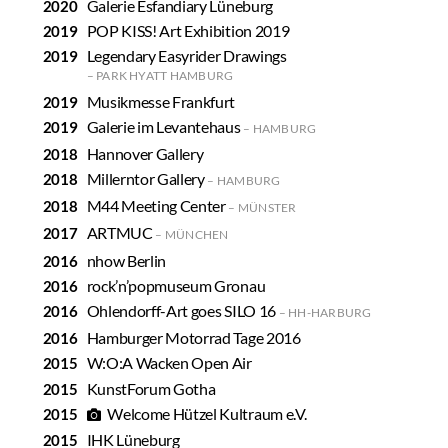
Galerie Esfandiary Lüneburg
POP KISS! Art Exhibition 2019
Legendary Easyrider Drawings
PARK HYATT HAMBURG
Musikmesse Frankfurt
Galerie im Levantehaus
HAMBURG
Hannover Gallery
Millerntor Gallery
HAMBURG
M44 Meeting Center
MÜNSTER
ARTMUC
MÜNCHEN
nhow Berlin
rock’n’popmuseum Gronau
Ohlendorff-Art goes SILO 16
HH-HARBURG
Hamburger Motorrad Tage 2016
W:O:A Wacken Open Air
KunstForum Gotha
Welcome Hützel Kultraum e.V.
IHK Lüneburg