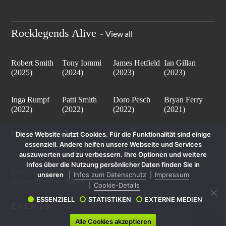
Rocklegends Alive
–
View all
Robert Smith
Tony Iommi
James Hetfield
Ian Gillan
(2025)
(2024)
(2023)
(2023)
Inga Rumpf
Patti Smith
Doro Pesch
Bryan Ferry
(2022)
(2022)
(2022)
(2021)
HIGHLIGHTS
Diese Website nutzt Cookies. Für die Funktionalität sind einige
essenziell. Andere helfen unsere Webseite und Services
auszuwerten und zu verbessern. Ihre Optionen und weitere
Infos über die Nutzung persönlicher Daten finden Sie in
Billy Gibbons (ZZ Top)
unseren
Infos zum Datenschutz
Impressum
signed drawing -
More
Cookie-Details
ESSENZIELL
STATISTIKEN
EXTERNE MEDIEN
EVENTS
Alle Cookies akzeptieren