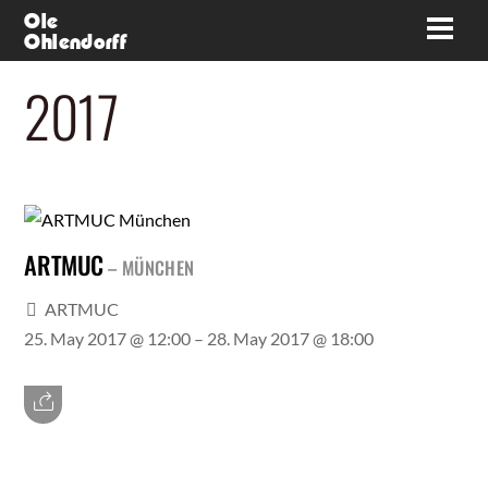
Skip
Ole
Men
Ohlendorff
to
content
2017
ARTMUC
MÜNCHEN
ARTMUC
25. May 2017 @ 12:00
– 28. May 2017 @ 18:00