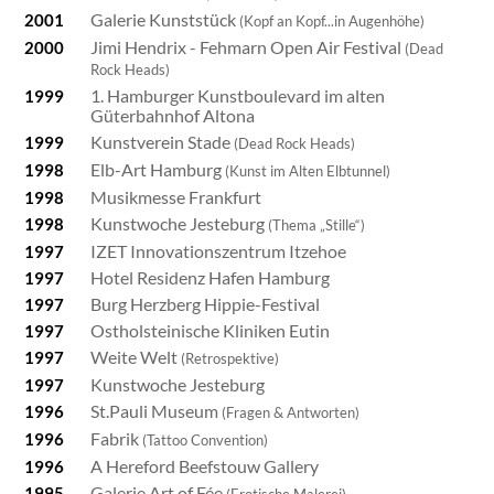
Galerie Kunststück
2001
(Kopf an Kopf...in Augenhöhe)
Jimi Hendrix - Fehmarn Open Air Festival
2000
(Dead
Rock Heads)
1. Hamburger Kunstboulevard im alten
1999
Güterbahnhof Altona
Kunstverein Stade
1999
(Dead Rock Heads)
Elb-Art Hamburg
1998
(Kunst im Alten Elbtunnel)
Musikmesse Frankfurt
1998
Kunstwoche Jesteburg
1998
(Thema „Stille“)
IZET Innovationszentrum Itzehoe
1997
Hotel Residenz Hafen Hamburg
1997
Burg Herzberg Hippie-Festival
1997
Ostholsteinische Kliniken Eutin
1997
Weite Welt
1997
(Retrospektive)
Kunstwoche Jesteburg
1997
St.Pauli Museum
1996
(Fragen & Antworten)
Fabrik
1996
(Tattoo Convention)
A Hereford Beefstouw Gallery
1996
Galerie Art of Fée
1995