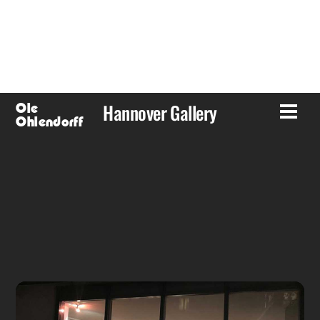
Skip
to
content
Hannover Gallery
Ole
Men
Ohlendorff