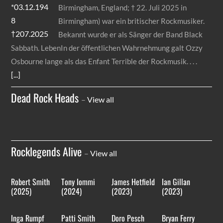
Birmingham, England; † 22. Juli 2025 in
Birmingham) war ein britischer Rockmusiker.
Bekannt wurde er als Sänger der Band Black
Sabbath. LebenIn der öffentlichen Wahrnehmung galt Ozzy
Osbourne lange als das Enfant Terrible der Rockmusik.
[...]
Dead Rock Heads
–
View all
Rocklegends Alive
–
View all
Robert Smith
Tony Iommi
James Hetfield
Ian Gillan
(2025)
(2024)
(2023)
(2023)
Inga Rumpf
Patti Smith
Doro Pesch
Bryan Ferry