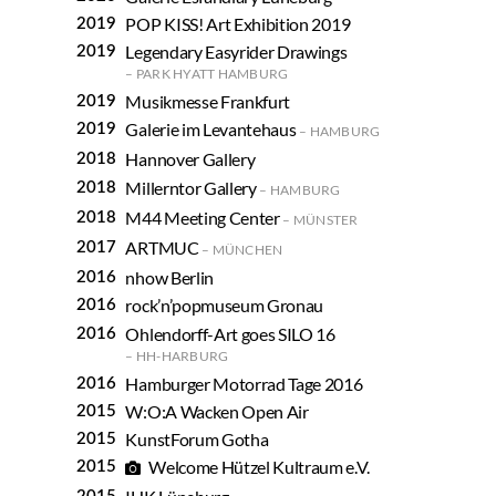
POP KISS! Art Exhibition 2019
Legendary Easyrider Drawings
PARK HYATT HAMBURG
Musikmesse Frankfurt
Galerie im Levantehaus
HAMBURG
Hannover Gallery
Millerntor Gallery
HAMBURG
M44 Meeting Center
MÜNSTER
ARTMUC
MÜNCHEN
nhow Berlin
rock’n’popmuseum Gronau
Ohlendorff-Art goes SILO 16
HH-HARBURG
Hamburger Motorrad Tage 2016
W:O:A Wacken Open Air
KunstForum Gotha
Welcome Hützel Kultraum e.V.