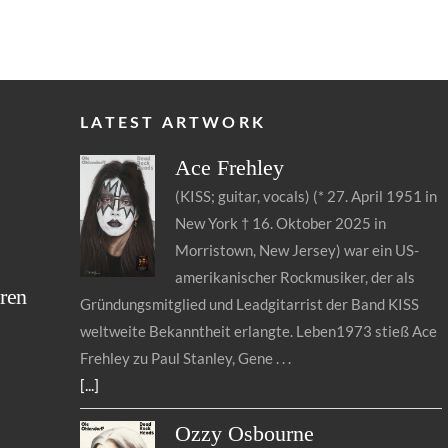
LATEST ARTWORK
Ace
Frehley
(KISS; guitar, vocals) (* 27. April 1951 in
New York † 16. Oktober 2025 in
s
Morristown, New Jersey) war ein US-
amerikanischer Rockmusiker, der als
ren
Gründungsmitglied und Leadgitarrist der Band KISS
weltweite Bekanntheit erlangte. Leben1973 stieß Ace
Frehley zu Paul Stanley, Gene
[...]
Ozzy
Osbourne