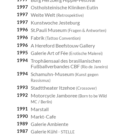
Ostholsteinische Kliniken Eutin
1997
Weite Welt
1997
(Retrospektive)
Kunstwoche Jesteburg
1997
St.Pauli Museum
1996
(Fragen & Antworten)
Fabrik
1996
(Tattoo Convention)
A Hereford Beefstouw Gallery
1996
Galerie Art of Fée
1995
(Erotische Malerei)
Trophäensaal des brasilianischen
1994
Fußballverbandes CBF
(Rio de Janeiro)
Schamuhn-Museum
1994
(Kunst gegen
Rassismus)
Stadttheater Itzehoe
1993
(Crossover)
Motorcycle Jamboree
1992
(Born to be Wild
MC / Berlin)
Marstall
1991
Markt-Cafe
1990
Galerie Ambiente
1989
Galerie Kühl
1987
- STELLE