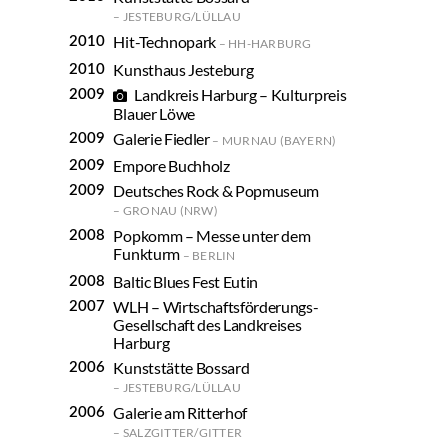
JESTEBURG/LÜLLAU
Hit-Technopark
HH-HARBURG
Kunsthaus Jesteburg
Landkreis Harburg – Kulturpreis
Blauer Löwe
Galerie Fiedler
MURNAU (BAYERN)
Empore Buchholz
Deutsches Rock & Popmuseum
GRONAU (NRW)
Popkomm – Messe unter dem
Funkturm
BERLIN
Baltic Blues Fest Eutin
WLH – Wirtschaftsförderungs-
Gesellschaft des Landkreises
Harburg
Kunststätte Bossard
JESTEBURG/LÜLLAU
Galerie am Ritterhof
SALZGITTER/GITTER