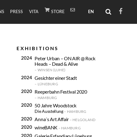
NS
PRESS
VITA
STORE
EXHIBITIONS
Peter Urban – ON AIR @ Rock
Heads – Dead & Alive
WINSEN (LUHE)
Gesichter einer Stadt
LÜNEBURG
Reeperbahn Festival 2020
HAMBURG
50 Jahre Woodstock
Die Ausstellung
HAMBURG
Anna´s Art Affair
HELGOLAND
wineBANK
HAMBURG
Galerie Esfandiary Lüneburg