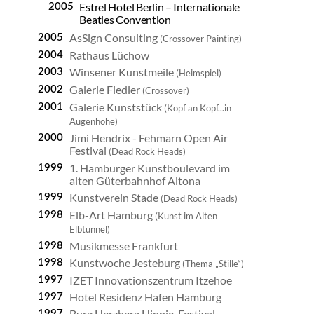
Estrel Hotel Berlin – Internationale
Beatles Convention
AsSign Consulting
2005
(Crossover Painting)
Rathaus Lüchow
2004
Winsener Kunstmeile
2003
(Heimspiel)
Galerie Fiedler
2002
(Crossover)
Galerie Kunststück
2001
(Kopf an Kopf...in
Augenhöhe)
Jimi Hendrix - Fehmarn Open Air
2000
Festival
(Dead Rock Heads)
1. Hamburger Kunstboulevard im
1999
alten Güterbahnhof Altona
Kunstverein Stade
1999
(Dead Rock Heads)
Elb-Art Hamburg
1998
(Kunst im Alten
Elbtunnel)
Musikmesse Frankfurt
1998
Kunstwoche Jesteburg
1998
(Thema „Stille“)
IZET Innovationszentrum Itzehoe
1997
Hotel Residenz Hafen Hamburg
1997
Burg Herzberg Hippie-Festival
1997