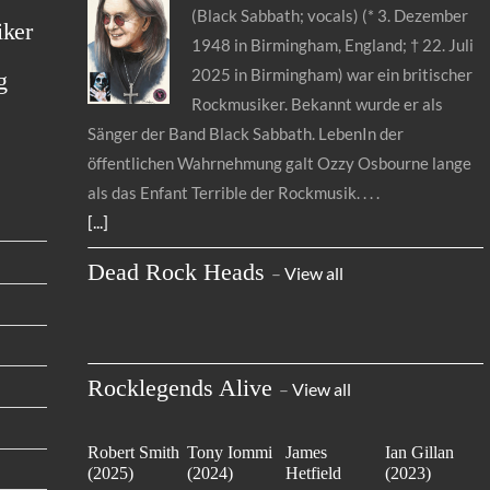
(Black Sabbath; vocals) (* 3. Dezember
iker
1948 in Birmingham, England; † 22. Juli
2025 in Birmingham) war ein britischer
g
Rockmusiker. Bekannt wurde er als
Sänger der Band Black Sabbath. LebenIn der
öffentlichen Wahrnehmung galt Ozzy Osbourne lange
als das Enfant Terrible der Rockmusik.
[...]
Dead Rock Heads
–
View all
Rocklegends Alive
–
View all
Robert Smith
Tony Iommi
James
Ian Gillan
(2025)
(2024)
Hetfield
(2023)