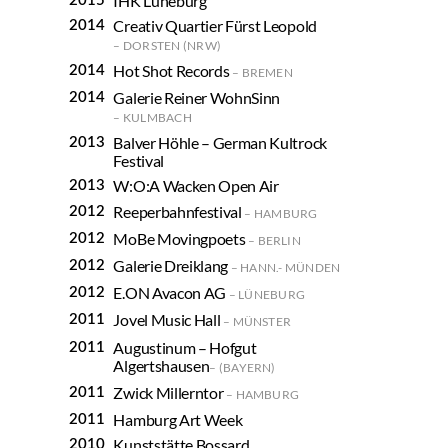
IHK Lüneburg
Creativ Quartier Fürst Leopold
DORSTEN (NRW)
Hot Shot Records
BREMEN
Galerie Reiner WohnSinn
KULMBACH
Balver Höhle – German Kultrock
Festival
W:O:A Wacken Open Air
Reeperbahnfestival
HAMBURG
MoBe Movingpoets
BERLIN
Galerie Dreiklang
HANN.- MÜNDEN
E.ON Avacon AG
LÜNEBURG
Jovel Music Hall
MÜNSTER
Augustinum – Hofgut
Algertshausen
(BAYERN)
Zwick Millerntor
HAMBURG
Hamburg Art Week
Kunststätte Bossard