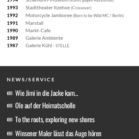
(Kunst gegen Rassismus)
Stadttheater Itzehoe
1993
(Crossover)
Motorcycle Jamboree
1992
(Born to be Wild MC / Berlin)
Marstall
1991
Markt-Cafe
1990
Galerie Ambiente
1989
Galerie Kühl
1987
- STELLE
NEWS/SERVICE
Wie Jimi in die Jacke kam…
Ole auf der Heimatscholle
To the roots, exploring new shores
Winsener Maler lässt das Auge hören