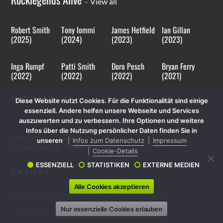
–
View all
Robert Smith
Tony Iommi
James Hetfield
Ian Gillan
(2025)
(2024)
(2023)
(2023)
Inga Rumpf
Patti Smith
Doro Pesch
Bryan Ferry
(2022)
(2022)
(2022)
(2021)
HIGHLIGHTS
Diese Website nutzt Cookies. Für die Funktionalität sind einige
essenziell. Andere helfen unsere Webseite und Services
auszuwerten und zu verbessern. Ihre Optionen und weitere
Infos über die Nutzung persönlicher Daten finden Sie in
Billy Gibbons (ZZ Top)
unseren
Infos zum Datenschutz
Impressum
signed drawing -
More
Cookie-Details
ESSENZIELL
STATISTIKEN
EXTERNE MEDIEN
EVENTS
Alle Cookies akzeptieren
©
Ole Ohlendorff
2026
·
Created by BPR*DESIGN
Nur essenzielle Cookies erlauben
·
Impressum
·
Datenschutz
·
Cookie-Details