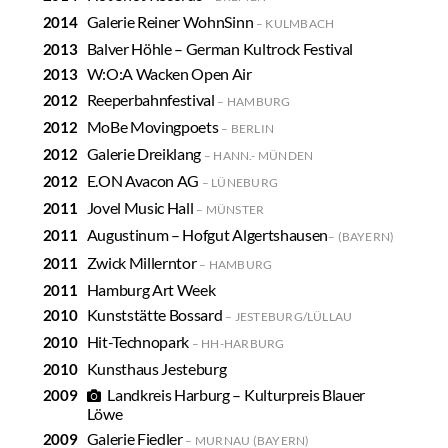
Galerie Reiner WohnSinn
KULMBACH
Balver Höhle – German Kultrock Festival
W:O:A Wacken Open Air
Reeperbahnfestival
HAMBURG
MoBe Movingpoets
BERLIN
Galerie Dreiklang
HANN.- MÜNDEN
E.ON Avacon AG
LÜNEBURG
Jovel Music Hall
MÜNSTER
Augustinum – Hofgut Algertshausen
(BAYERN)
Zwick Millerntor
HAMBURG
Hamburg Art Week
Kunststätte Bossard
JESTEBURG/LÜLLAU
Hit-Technopark
HH-HARBURG
Kunsthaus Jesteburg
Landkreis Harburg – Kulturpreis Blauer
Löwe
Galerie Fiedler
MURNAU (BAYERN)