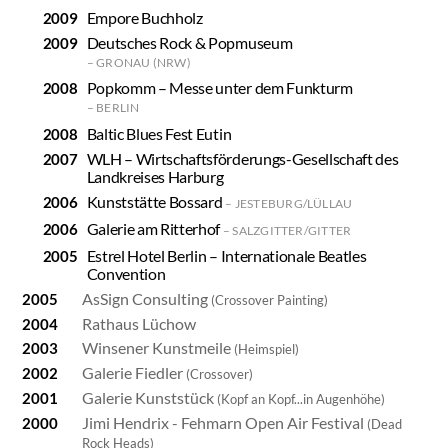
Empore Buchholz
Deutsches Rock & Popmuseum
GRONAU (NRW)
Popkomm – Messe unter dem Funkturm
BERLIN
Baltic Blues Fest Eutin
WLH – Wirtschaftsförderungs-Gesellschaft des
Landkreises Harburg
Kunststätte Bossard
JESTEBURG/LÜLLAU
Galerie am Ritterhof
SALZGITTER/GITTER
Estrel Hotel Berlin – Internationale Beatles
Convention
AsSign Consulting
2005
(Crossover Painting)
Rathaus Lüchow
2004
Winsener Kunstmeile
2003
(Heimspiel)
Galerie Fiedler
2002
(Crossover)
Galerie Kunststück
2001
(Kopf an Kopf...in Augenhöhe)
Jimi Hendrix - Fehmarn Open Air Festival
2000
(Dead
Rock Heads)