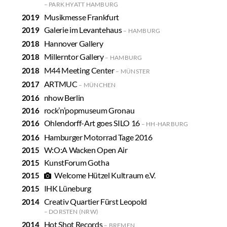
PARK HYATT HAMBURG
Musikmesse Frankfurt
Galerie im Levantehaus
HAMBURG
Hannover Gallery
Millerntor Gallery
HAMBURG
M44 Meeting Center
MÜNSTER
ARTMUC
MÜNCHEN
nhow Berlin
rock’n’popmuseum Gronau
Ohlendorff-Art goes SILO 16
HH-HARBURG
Hamburger Motorrad Tage 2016
W:O:A Wacken Open Air
KunstForum Gotha
Welcome Hützel Kultraum e.V.
IHK Lüneburg
Creativ Quartier Fürst Leopold
DORSTEN (NRW)
Hot Shot Records
BREMEN