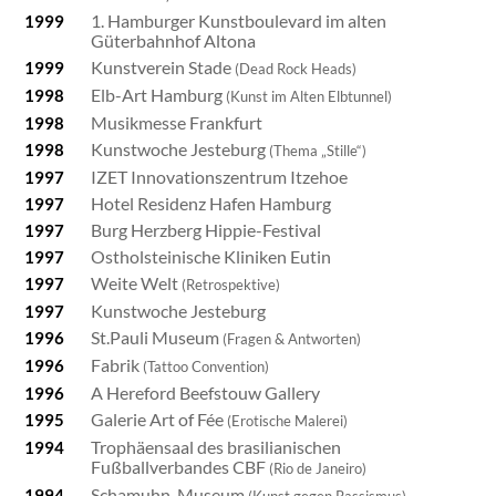
1. Hamburger Kunstboulevard im alten
1999
Güterbahnhof Altona
Kunstverein Stade
1999
(Dead Rock Heads)
Elb-Art Hamburg
1998
(Kunst im Alten Elbtunnel)
Musikmesse Frankfurt
1998
Kunstwoche Jesteburg
1998
(Thema „Stille“)
IZET Innovationszentrum Itzehoe
1997
Hotel Residenz Hafen Hamburg
1997
Burg Herzberg Hippie-Festival
1997
Ostholsteinische Kliniken Eutin
1997
Weite Welt
1997
(Retrospektive)
Kunstwoche Jesteburg
1997
St.Pauli Museum
1996
(Fragen & Antworten)
Fabrik
1996
(Tattoo Convention)
A Hereford Beefstouw Gallery
1996
Galerie Art of Fée
1995
(Erotische Malerei)
Trophäensaal des brasilianischen
1994
Fußballverbandes CBF
(Rio de Janeiro)
Schamuhn-Museum
1994