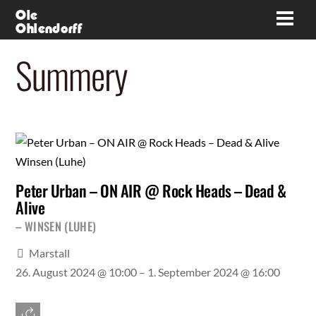
Skip
Ole
Men
Ohlendorff
to
content
Summery
Peter Urban – ON AIR @ Rock Heads – Dead &
Alive
WINSEN (LUHE)
Marstall
26. August 2024 @ 10:00
– 1. September 2024 @ 16:00