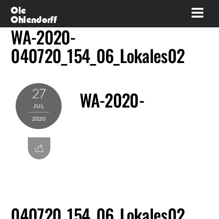
Skip
Ole
Men
Ohlendorff
to
WA-2020-
content
040720_154_06_Lokales02
27
WA-2020-
JUL
2020
040720_154_06_Lokales02