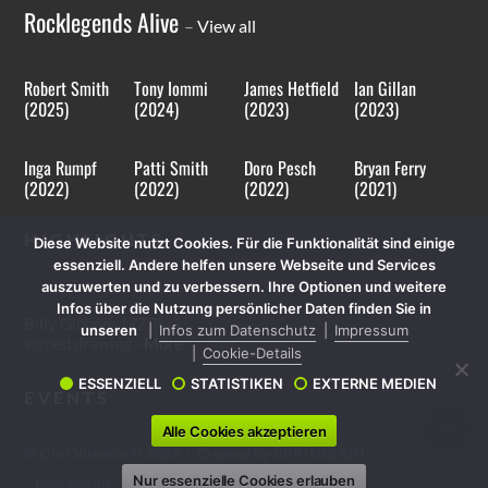
Rocklegends Alive
–
View all
Robert Smith
Tony Iommi
James Hetfield
Ian Gillan
(2025)
(2024)
(2023)
(2023)
Inga Rumpf
Patti Smith
Doro Pesch
Bryan Ferry
(2022)
(2022)
(2022)
(2021)
HIGHLIGHTS
Diese Website nutzt Cookies. Für die Funktionalität sind einige
essenziell. Andere helfen unsere Webseite und Services
auszuwerten und zu verbessern. Ihre Optionen und weitere
Infos über die Nutzung persönlicher Daten finden Sie in
Billy Gibbons (ZZ Top)
unseren
Infos zum Datenschutz
Impressum
signed drawing -
More
Cookie-Details
ESSENZIELL
STATISTIKEN
EXTERNE MEDIEN
EVENTS
Alle Cookies akzeptieren
©
Ole Ohlendorff
2026
·
Created by BPR*DESIGN
Nur essenzielle Cookies erlauben
·
Impressum
·
Datenschutz
·
Cookie-Details