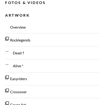
FOTOS & VIDEOS
ARTWORK
Overview
Rocklegends
Dead †
Alive *
Easyriders
Crossover
Cover Art