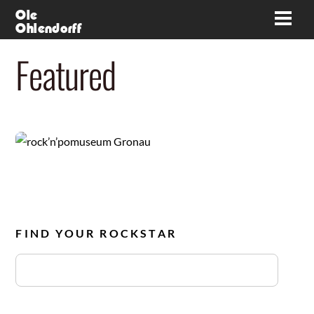
Skip
Ole
Men
Ohlendorff
to
content
Featured
Video
rock’n’pomuseum Gronau
Weiter/More...
FIND YOUR ROCKSTAR