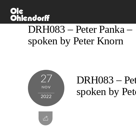
Skip
Ole
to
Ohlendorff
content
DRH083 – Peter Panka –
spoken by Peter Knorn
27
DRH083 – Pet
NOV
spoken by Pet
2022