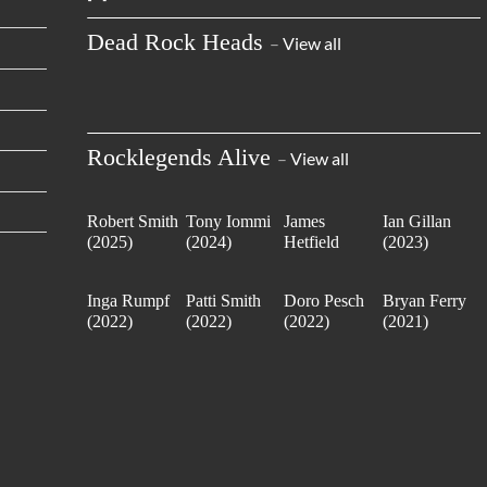
Dead Rock Heads
–
View all
Rocklegends Alive
–
View all
Robert Smith
Tony Iommi
James
Ian Gillan
(2025)
(2024)
Hetfield
(2023)
(2023)
Inga Rumpf
Patti Smith
Doro Pesch
Bryan Ferry
(2022)
(2022)
(2022)
(2021)