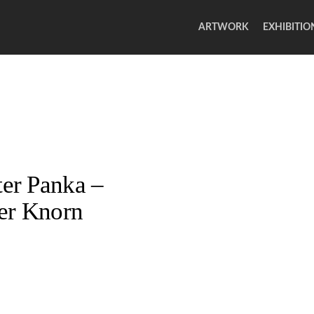
ARTWORK
EXHIBITIO
er Panka –
er Knorn