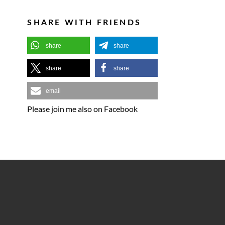
SHARE WITH FRIENDS
share
share
share
share
email
Please join me also on Facebook