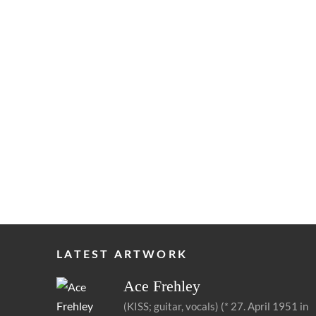
LATEST ARTWORK
Ace
Frehley
(KISS; guitar, vocals) (* 27. April 1951 in