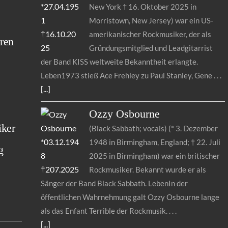
New York † 16. Oktober 2025 in
s
Morristown, New Jersey) war ein US-
amerikanischer Rockmusiker, der als
ren
Gründungsmitglied und Leadgitarrist
der Band KISS weltweite Bekanntheit erlangte.
Leben1973 stieß Ace Frehley zu Paul Stanley, Gene
[...]
Ozzy
Osbourne
iker
(Black Sabbath; vocals) (* 3. Dezember
1948 in Birmingham, England; † 22. Juli
g
2025 in Birmingham) war ein britischer
Rockmusiker. Bekannt wurde er als
Sänger der Band Black Sabbath. LebenIn der
öffentlichen Wahrnehmung galt Ozzy Osbourne lange
als das Enfant Terrible der Rockmusik.
[...]