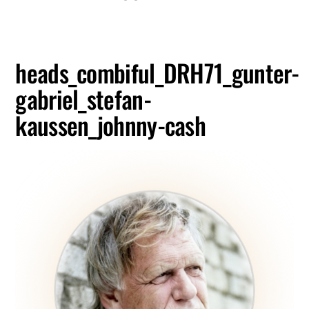
heads_combiful_DRH71_gunter-
gabriel_stefan-
kaussen_johnny-cash