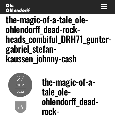
Skip
Ole
Men
Ohlendorff
to
the-magic-of-a-tale_ole-
content
ohlendorff_dead-rock-
heads_combiful_DRH71_gunter-
gabriel_stefan-
kaussen_johnny-cash
27
the-magic-of-a-
NOV
tale_ole-
2022
ohlendorff_dead-
rock-