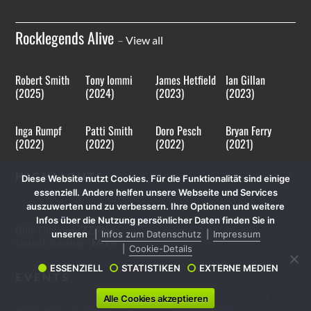
Rocklegends Alive
–
View all
Robert Smith
Tony Iommi
James Hetfield
Ian Gillan
(2025)
(2024)
(2023)
(2023)
Inga Rumpf
Patti Smith
Doro Pesch
Bryan Ferry
(2022)
(2022)
(2022)
(2021)
HIGHLIGHTS
Diese Website nutzt Cookies. Für die Funktionalität sind einige
essenziell. Andere helfen unsere Webseite und Services
auszuwerten und zu verbessern. Ihre Optionen und weitere
Infos über die Nutzung persönlicher Daten finden Sie in
Billy Gibbons (ZZ Top)
unseren
Infos zum Datenschutz
Impressum
signed drawing -
More
Cookie-Details
ESSENZIELL
STATISTIKEN
EXTERNE MEDIEN
EVENTS
Alle Cookies akzeptieren