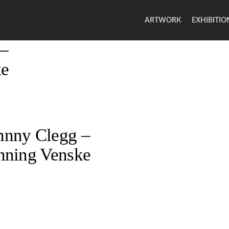
ARTWORK
EXHIBITIO
–
ke
nny Clegg –
nning Venske