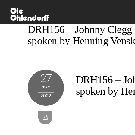
Skip
Ole
to
Ohlendorff
content
DRH156 – Johnny Clegg 
spoken by Henning Vens
27
DRH156 – Joh
NOV
spoken by He
2022