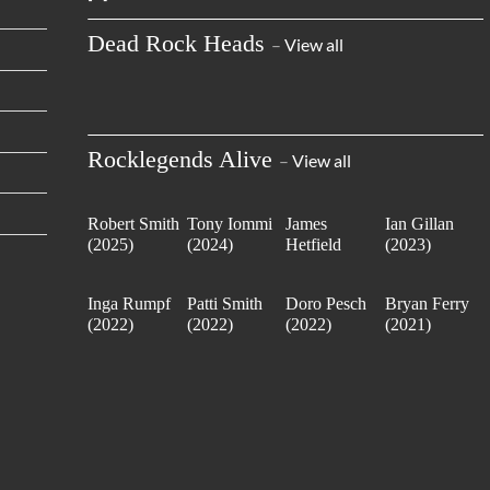
Dead Rock Heads
–
View all
Rocklegends Alive
–
View all
Robert Smith
Tony Iommi
James
Ian Gillan
(2025)
(2024)
Hetfield
(2023)
(2023)
Inga Rumpf
Patti Smith
Doro Pesch
Bryan Ferry
(2022)
(2022)
(2022)
(2021)