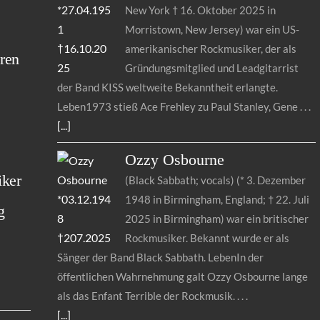
New York † 16. Oktober 2025 in
s
Morristown, New Jersey) war ein US-
amerikanischer Rockmusiker, der als
ren
Gründungsmitglied und Leadgitarrist
der Band KISS weltweite Bekanntheit erlangte.
Leben1973 stieß Ace Frehley zu Paul Stanley, Gene
[...]
Ozzy
Osbourne
iker
(Black Sabbath; vocals) (* 3. Dezember
1948 in Birmingham, England; † 22. Juli
g
2025 in Birmingham) war ein britischer
Rockmusiker. Bekannt wurde er als
Sänger der Band Black Sabbath. LebenIn der
öffentlichen Wahrnehmung galt Ozzy Osbourne lange
als das Enfant Terrible der Rockmusik.
[...]