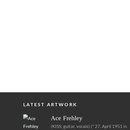
LATEST ARTWORK
Ace
Frehley
(KISS; guitar, vocals) (* 27. April 1951 in