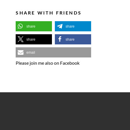
SHARE WITH FRIENDS
share
share
share
share
email
Please join me also on Facebook