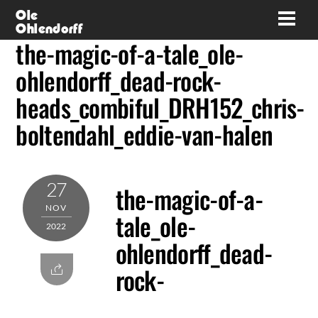
Skip
Ole
Men
Ohlendorff
to
the-magic-of-a-tale_ole-
content
ohlendorff_dead-rock-
heads_combiful_DRH152_chris-
boltendahl_eddie-van-halen
27
the-magic-of-a-
NOV
tale_ole-
2022
ohlendorff_dead-
rock-