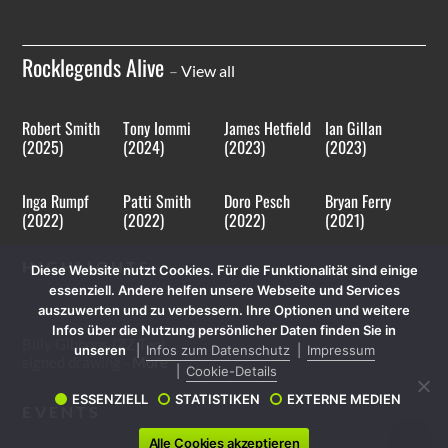
Rocklegends Alive
–
View all
Robert Smith
Tony Iommi
James Hetfield
Ian Gillan
(2025)
(2024)
(2023)
(2023)
Inga Rumpf
Patti Smith
Doro Pesch
Bryan Ferry
(2022)
(2022)
(2022)
(2021)
HIGHLIGHTS
Diese Website nutzt Cookies. Für die Funktionalität sind einige
essenziell. Andere helfen unsere Webseite und Services
auszuwerten und zu verbessern. Ihre Optionen und weitere
Infos über die Nutzung persönlicher Daten finden Sie in
Billy Gibbons (ZZ Top)
unseren
Infos zum Datenschutz
Impressum
signed drawing -
More
Cookie-Details
ESSENZIELL
STATISTIKEN
EXTERNE MEDIEN
EVENTS
Alle Cookies akzeptieren