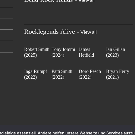
Rocklegends Alive
–
View all
Robert Smith
Tony Iommi
James
Ian Gillan
(2025)
(2024)
Hetfield
(2023)
(2023)
Inga Rumpf
Patti Smith
Doro Pesch
Bryan Ferry
(2022)
(2022)
(2022)
(2021)
sind einige essenziell. Andere helfen unsere Webseite und Services aus