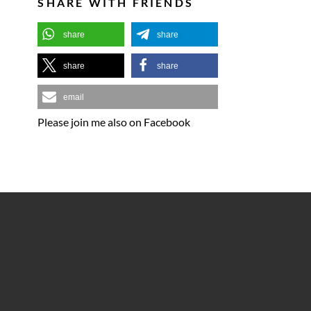
SHARE WITH FRIENDS
share
share
share
share
email
Please join me also on Facebook