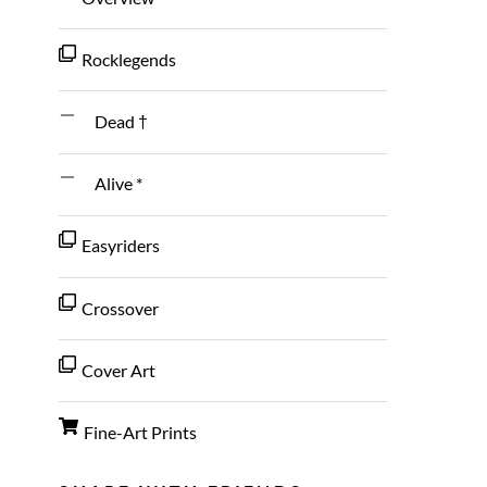
Rocklegends
Dead †
Alive *
Easyriders
Crossover
Cover Art
Fine-Art Prints