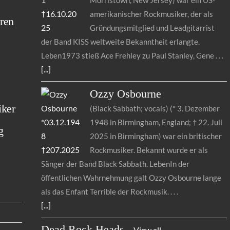
amerikanischer Rockmusiker, der als
ren
Gründungsmitglied und Leadgitarrist
der Band KISS weltweite Bekanntheit erlangte.
Leben1973 stieß Ace Frehley zu Paul Stanley, Gene
[...]
Ozzy
Osbourne
iker
(Black Sabbath; vocals) (* 3. Dezember
1948 in Birmingham, England; † 22. Juli
g
2025 in Birmingham) war ein britischer
Rockmusiker. Bekannt wurde er als
Sänger der Band Black Sabbath. LebenIn der
öffentlichen Wahrnehmung galt Ozzy Osbourne lange
als das Enfant Terrible der Rockmusik.
[...]
Dead Rock Heads
–
View all