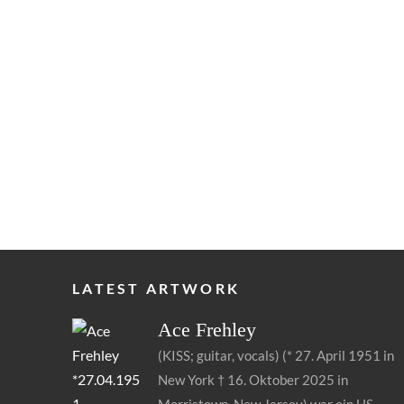
LATEST ARTWORK
Ace
Frehley
(KISS; guitar, vocals) (* 27. April 1951 in
New York † 16. Oktober 2025 in
s
Morristown, New Jersey) war ein US-