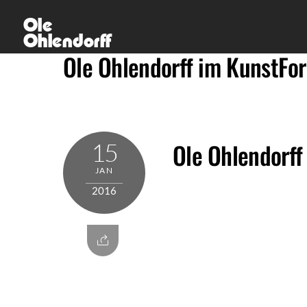
Skip
Ole
to
Ohlendorff
content
Ole Ohlendorff im KunstFo
15
Ole Ohlendorf
JAN
2016