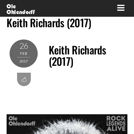
Skip
Ole
Men
Ohlendorff
to
Keith Richards (2017)
content
26
Keith Richards
FEB
(2017)
2017