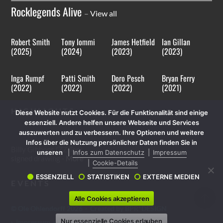
Rocklegends Alive
–
View all
Robert Smith
Tony Iommi
James Hetfield
Ian Gillan
(2025)
(2024)
(2023)
(2023)
Inga Rumpf
Patti Smith
Doro Pesch
Bryan Ferry
(2022)
(2022)
(2022)
(2021)
HIGHLIGHTS
Diese Website nutzt Cookies. Für die Funktionalität sind einige
essenziell. Andere helfen unsere Webseite und Services
auszuwerten und zu verbessern. Ihre Optionen und weitere
Infos über die Nutzung persönlicher Daten finden Sie in
Billy Gibbons (ZZ Top)
unseren
Infos zum Datenschutz
Impressum
signed drawing -
More
Cookie-Details
ESSENZIELL
STATISTIKEN
EXTERNE MEDIEN
EVENTS
Alle Cookies akzeptieren
©
Ole Ohlendorff
2026
·
Created by BPR*DESIGN
Nur essenzielle Cookies erlauben
·
Impressum
·
Datenschutz
·
Cookie-Details