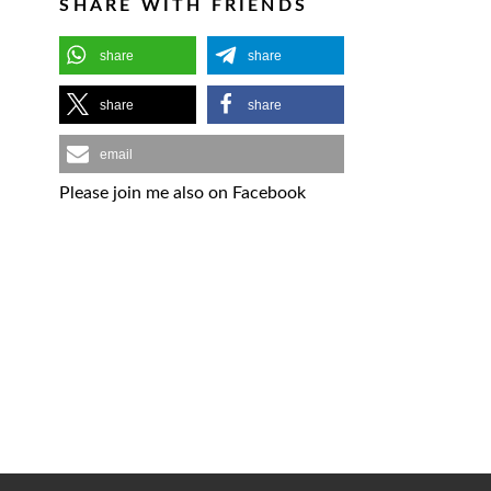
SHARE WITH FRIENDS
share
share
share
share
email
Please join me also on Facebook