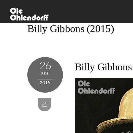
Skip
Ole
to
Ohlendorff
content
Billy Gibbons (2015)
26
Billy Gibbons
FEB
2015