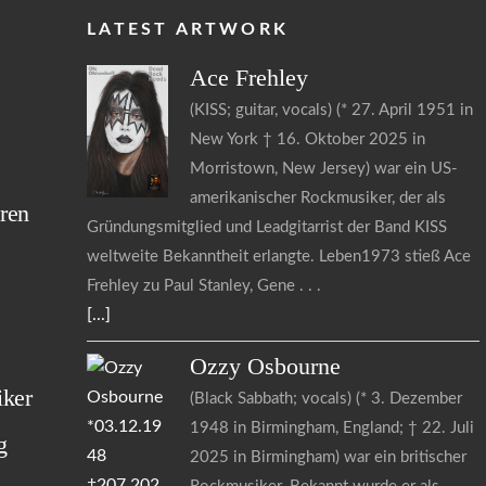
LATEST ARTWORK
Ace
Frehley
(KISS; guitar, vocals) (* 27. April 1951 in
New York † 16. Oktober 2025 in
s
Morristown, New Jersey) war ein US-
amerikanischer Rockmusiker, der als
ren
Gründungsmitglied und Leadgitarrist der Band KISS
weltweite Bekanntheit erlangte. Leben1973 stieß Ace
Frehley zu Paul Stanley, Gene
[...]
Ozzy
Osbourne
iker
(Black Sabbath; vocals) (* 3. Dezember
1948 in Birmingham, England; † 22. Juli
g
2025 in Birmingham) war ein britischer