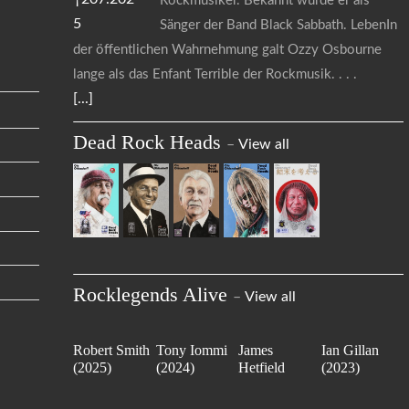
Rockmusiker. Bekannt wurde er als
Sänger der Band Black Sabbath. LebenIn
der öffentlichen Wahrnehmung galt Ozzy Osbourne
lange als das Enfant Terrible der Rockmusik.
[...]
Dead Rock Heads
–
View all
Rocklegends Alive
–
View all
Robert Smith
Tony Iommi
James
Ian Gillan
(2025)
(2024)
Hetfield
(2023)
(2023)