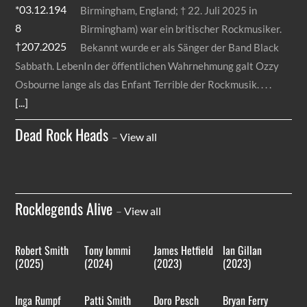
Birmingham, England; † 22. Juli 2025 in
Birmingham) war ein britischer Rockmusiker.
Bekannt wurde er als Sänger der Band Black
Sabbath. LebenIn der öffentlichen Wahrnehmung galt Ozzy
Osbourne lange als das Enfant Terrible der Rockmusik.
[...]
Dead Rock Heads
–
View all
Rocklegends Alive
–
View all
Robert Smith
Tony Iommi
James Hetfield
Ian Gillan
(2025)
(2024)
(2023)
(2023)
Inga Rumpf
Patti Smith
Doro Pesch
Bryan Ferry