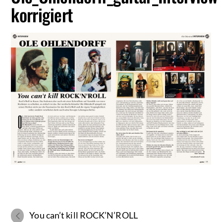
korrigiert
You can’t kill ROCK’N’ROLL