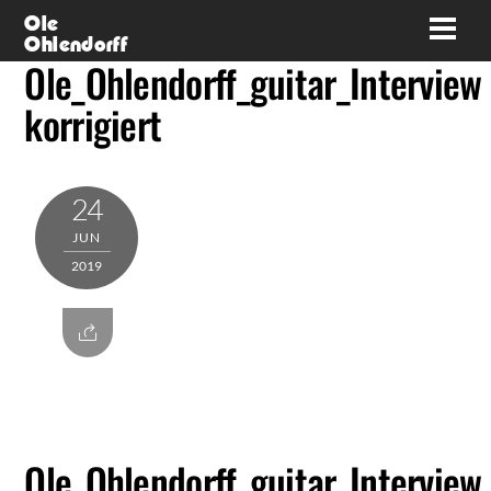
Skip
Ole
Men
Ohlendorff
to
Ole_Ohlendorff_guitar_Interview
content
korrigiert
24
JUN
2019
Ole_Ohlendorff_guitar_Interview