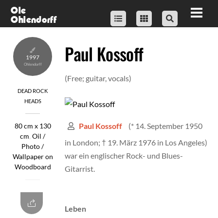
Skip
Ole
Men
Ohlendorff
to
content
Paul Kossoff
1997
(Free; guitar, vocals)
DEAD ROCK
HEADS
(* 14. September 1950
Paul Kossoff
80 cm x 130
cm
,
Oil /
in London; † 19. März 1976 in Los Angeles)
Photo /
war ein englischer Rock- und Blues-
Wallpaper on
Woodboard
Gitarrist.
Leben