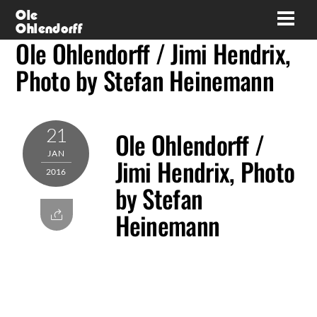
Skip
Ole
Men
Ohlendorff
to
Ole Ohlendorff / Jimi Hendrix,
content
Photo by Stefan Heinemann
21
Ole Ohlendorff /
JAN
Jimi Hendrix, Photo
2016
by Stefan
Heinemann