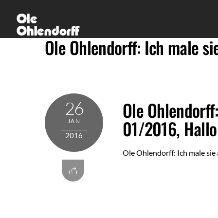
Skip
Ole
to
Ohlendorff
content
Ole Ohlendorff: Ich male s
26
Ole Ohlendorff
01/2016, Hallo
JAN
2016
Ole Ohlendorff: Ich male si