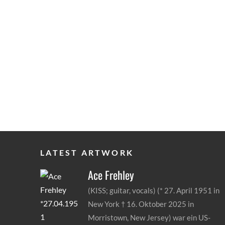
LATEST ARTWORK
Ace
Frehley
(KISS; guitar, vocals) (* 27. April 1951 in
New York † 16. Oktober 2025 in
Morristown, New Jersey) war ein US-