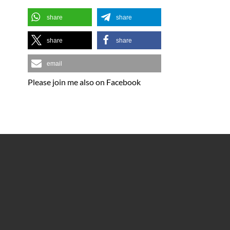
share
share
share
share
email
Please join me also on Facebook