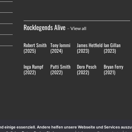
Rocklegends Alive
–
View all
Robert Smith
Tony Iommi
James Hetfield
Ian Gillan
(2025)
(2024)
(2023)
(2023)
Inga Rumpf
Patti Smith
Doro Pesch
Bryan Ferry
(2022)
(2022)
(2022)
(2021)
sind einige essenziell. Andere helfen unsere Webseite und Services aus