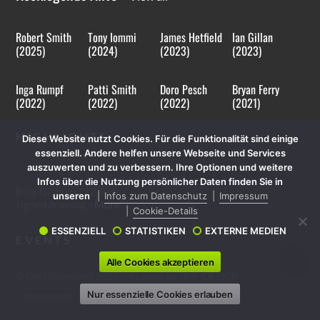
Robert Smith
Tony Iommi
James Hetfield
Ian Gillan
(2025)
(2024)
(2023)
(2023)
Inga Rumpf
Patti Smith
Doro Pesch
Bryan Ferry
(2022)
(2022)
(2022)
(2021)
HIGHLIGHTS
Diese Website nutzt Cookies. Für die Funktionalität sind einige
essenziell. Andere helfen unsere Webseite und Services
auszuwerten und zu verbessern. Ihre Optionen und weitere
Infos über die Nutzung persönlicher Daten finden Sie in
Billy Gibbons (ZZ Top)
unseren
Infos zum Datenschutz
Impressum
signed drawing -
More
Cookie-Details
ESSENZIELL
STATISTIKEN
EXTERNE MEDIEN
EVENTS
Alle Cookies akzeptieren
©
Ole Ohlendorff
2026
·
Created by BPR*DESIGN
Nur essenzielle Cookies erlauben
·
Impressum
·
Datenschutz
·
Cookie-Details