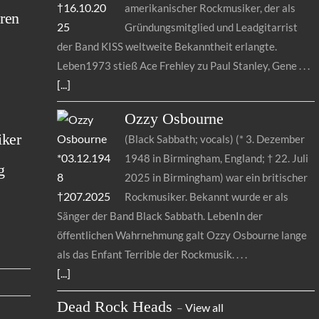
amerikanischer Rockmusiker, der als
ren
Gründungsmitglied und Leadgitarrist
der Band KISS weltweite Bekanntheit erlangte.
Leben1973 stieß Ace Frehley zu Paul Stanley, Gene
[...]
Ozzy
Osbourne
iker
(Black Sabbath; vocals) (* 3. Dezember
1948 in Birmingham, England; † 22. Juli
g
2025 in Birmingham) war ein britischer
Rockmusiker. Bekannt wurde er als
Sänger der Band Black Sabbath. LebenIn der
öffentlichen Wahrnehmung galt Ozzy Osbourne lange
als das Enfant Terrible der Rockmusik.
[...]
Dead Rock Heads
–
View all