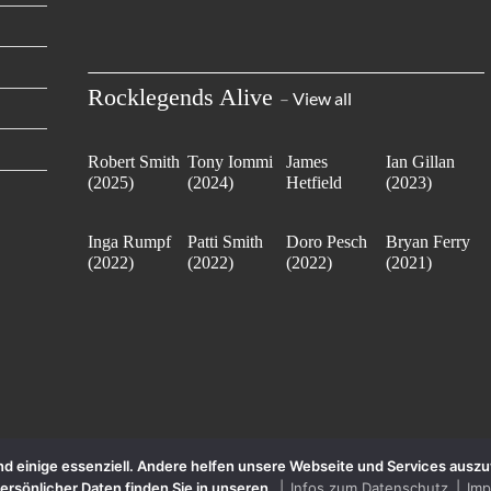
Rocklegends Alive
–
View all
Robert Smith
Tony Iommi
James
Ian Gillan
(2025)
(2024)
Hetfield
(2023)
(2023)
Inga Rumpf
Patti Smith
Doro Pesch
Bryan Ferry
(2022)
(2022)
(2022)
(2021)
sind einige essenziell. Andere helfen unsere Webseite und Services aus
persönlicher Daten finden Sie in unseren
Infos zum Datenschutz
Im