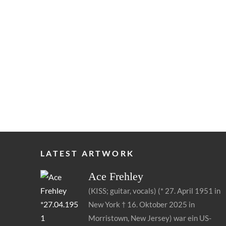
LATEST ARTWORK
Ace
Frehley
(KISS; guitar, vocals) (* 27. April 1951 in
New York † 16. Oktober 2025 in
s
Morristown, New Jersey) war ein US-