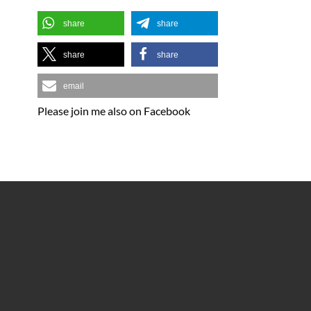
share
share
share
share
email
Please join me also on Facebook