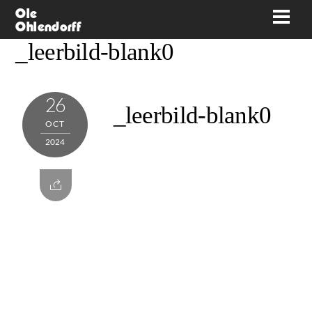
Skip
Ole
Men
Ohlendorff
to
_leerbild-blank0
content
26
_leerbild-blank0
OCT
2024