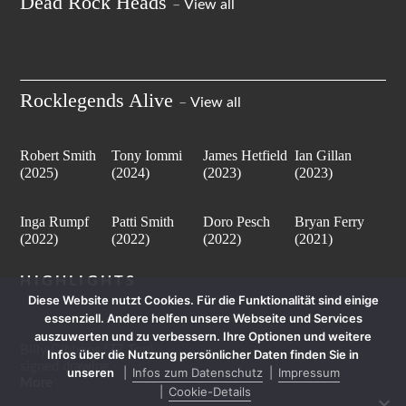
Dead Rock Heads
–
View all
Rocklegends Alive
–
View all
Robert Smith
Tony Iommi
James Hetfield
Ian Gillan
(2025)
(2024)
(2023)
(2023)
Inga Rumpf
Patti Smith
Doro Pesch
Bryan Ferry
(2022)
(2022)
(2022)
(2021)
HIGHLIGHTS
Diese Website nutzt Cookies. Für die Funktionalität sind einige
essenziell. Andere helfen unsere Webseite und Services
auszuwerten und zu verbessern. Ihre Optionen und weitere
Billy Gibbons (ZZ Top)
Infos über die Nutzung persönlicher Daten finden Sie in
signed drawing -
unseren
Infos zum Datenschutz
Impressum
More
Cookie-Details