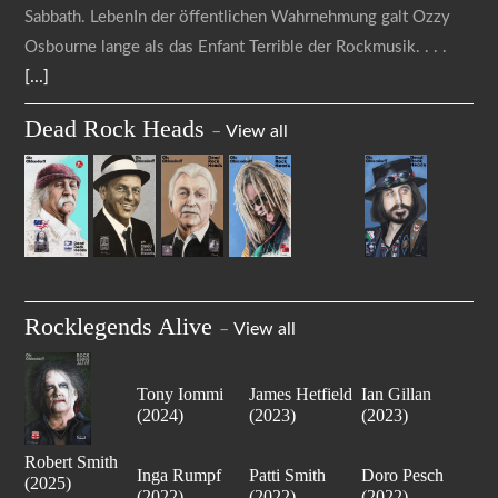
Sabbath. LebenIn der öffentlichen Wahrnehmung galt Ozzy
Osbourne lange als das Enfant Terrible der Rockmusik.
[...]
Dead Rock Heads
–
View all
Rocklegends Alive
–
View all
Tony Iommi
James Hetfield
Ian Gillan
(2024)
(2023)
(2023)
Robert Smith
Inga Rumpf
Patti Smith
Doro Pesch
(2025)
(2022)
(2022)
(2022)