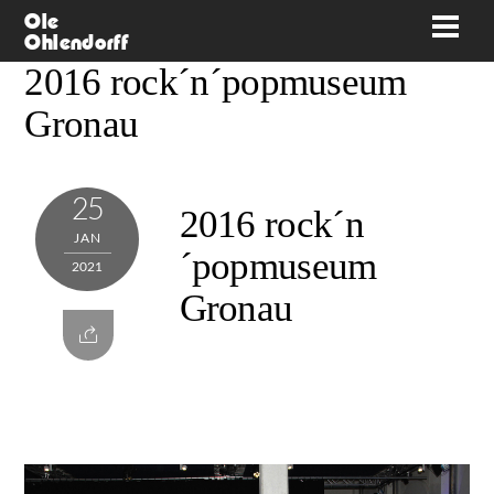
Skip
Ole
Men
Ohlendorff
to
2016 rock´n´popmuseum
content
Gronau
25
2016 rock´n
JAN
´popmuseum
2021
Gronau