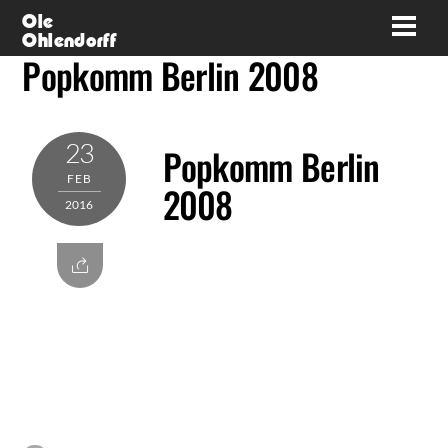
Skip
Ole
Men
Ohlendorff
to
Popkomm Berlin 2008
content
23
Popkomm Berlin
FEB
2008
2016