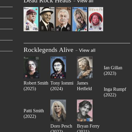
Dead Rock Heads
–
View all
Rocklegends Alive
–
View all
Ian Gillan
(2023)
Robert Smith
Tony Iommi
James
(2025)
(2024)
Hetfield
Inga Rumpf
(2023)
(2022)
Patti Smith
(2022)
Doro Pesch
Bryan Ferry
(2022)
(2021)