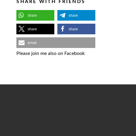
SHARE WITH FRIENDS
share
share
share
share
email
Please join me also on Facebook