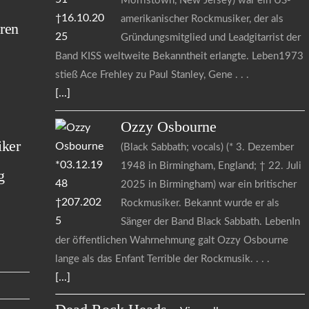
Morristown, New Jersey) war ein US-
amerikanischer Rockmusiker, der als
ren
Gründungsmitglied und Leadgitarrist der
Band KISS weltweite Bekanntheit erlangte. Leben1973
stieß Ace Frehley zu Paul Stanley, Gene
[...]
Ozzy
Osbourne
iker
(Black Sabbath; vocals) (* 3. Dezember
1948 in Birmingham, England; † 22. Juli
g
2025 in Birmingham) war ein britischer
Rockmusiker. Bekannt wurde er als
Sänger der Band Black Sabbath. LebenIn
der öffentlichen Wahrnehmung galt Ozzy Osbourne
lange als das Enfant Terrible der Rockmusik.
[...]