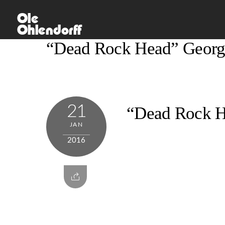
Skip
Ole
to
Ohlendorff
content
“Dead Rock Head” Georg
21
“Dead Rock H
JAN
2016