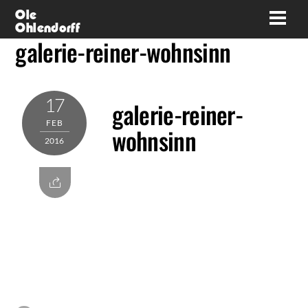
Skip
Ole
Men
Ohlendorff
to
galerie-reiner-wohnsinn
content
17
galerie-reiner-
FEB
wohnsinn
2016