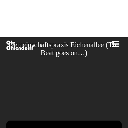
Skip
to
content
Ole
Gemeinschaftspraxis Eichenallee (The
Men
Ohlendorff
Beat goes on…)