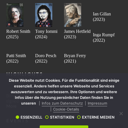
Ian Gillan
(2023)
Robert Smith
Tony Iommi
James Hetfield
Inga Rumpf
(2025)
(2024)
(2023)
(2022)
Patti Smith
Doro Pesch
Bryan Ferry
(2022)
(2022)
(2021)
HIGHLIGHTS
Diese Website nutzt Cookies. Für die Funktionalität sind einige
essenziell. Andere helfen unsere Webseite und Services
auszuwerten und zu verbessern. Ihre Optionen und weitere
Billy Gibbons (ZZ Top)
Infos über die Nutzung persönlicher Daten finden Sie in
signed drawing -
unseren
Infos zum Datenschutz
Impressum
More
Cookie-Details
ESSENZIELL
STATISTIKEN
EXTERNE MEDIEN
EVENTS