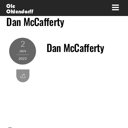
Skip
Ole
Men
Ohlendorff
to
Dan McCafferty
content
2
Dan McCafferty
JAN
2023