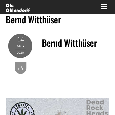
Skip
Ole
Men
Ohlendorff
to
Bernd Witthüser
content
14
Bernd Witthüser
AUG
2020