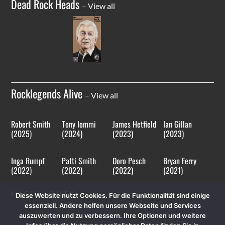
Dead Rock Heads
–
View all
Rocklegends Alive
–
View all
Robert Smith
Tony Iommi
James Hetfield
Ian Gillan
(2025)
(2024)
(2023)
(2023)
Inga Rumpf
Patti Smith
Doro Pesch
Bryan Ferry
(2022)
(2022)
(2022)
(2021)
HIGHLIGHTS
Diese Website nutzt Cookies. Für die Funktionalität sind einige
essenziell. Andere helfen unsere Webseite und Services
auszuwerten und zu verbessern. Ihre Optionen und weitere