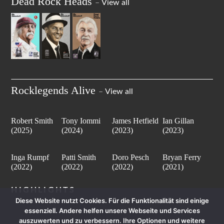
Dead Rock Heads
–
View all
Rocklegends Alive
–
View all
Robert Smith
Tony Iommi
James Hetfield
Ian Gillan
(2025)
(2024)
(2023)
(2023)
Inga Rumpf
Patti Smith
Doro Pesch
Bryan Ferry
(2022)
(2022)
(2022)
(2021)
HIGHLIGHTS
Diese Website nutzt Cookies. Für die Funktionalität sind einige
essenziell. Andere helfen unsere Webseite und Services
auszuwerten und zu verbessern. Ihre Optionen und weitere