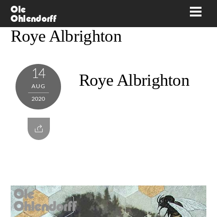
Skip
Ole
Men
Ohlendorff
to
Roye Albrighton
content
14
Roye Albrighton
AUG
2020