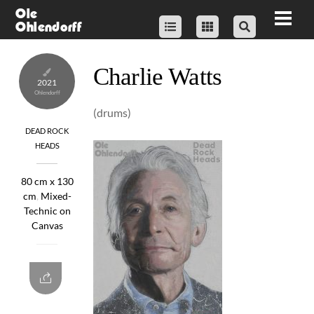
Skip
Ole
Men
Ohlendorff
to
content
Charlie Watts
2021
(drums)
DEAD ROCK
HEADS
80 cm x 130
cm
,
Mixed-
Technic on
Canvas