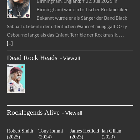
Birmingham, England; † 22. Juli 2025 in
Birmingham) war ein britischer Rockmusiker.
Bekannt wurde er als Sänger der Band Black
Sabbath. LebenIn der öffentlichen Wahrnehmung galt Ozzy
Osbourne lange als das Enfant Terrible der Rockmusik.
[...]
Dead Rock Heads
–
View all
Rocklegends Alive
–
View all
Robert Smith
Tony Iommi
James Hetfield
Ian Gillan
(2025)
(2024)
(2023)
(2023)