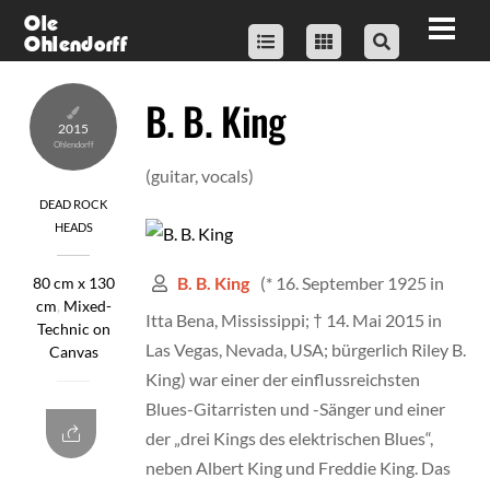
Skip
Ole
Men
Ohlendorff
to
content
B. B. King
2015
(guitar, vocals)
DEAD ROCK
HEADS
(* 16. September 1925 in
B. B. King
80 cm x 130
cm
,
Mixed-
Itta Bena, Mississippi; † 14. Mai 2015 in
Technic on
Las Vegas, Nevada, USA; bürgerlich Riley B.
Canvas
King) war einer der einflussreichsten
Blues-Gitarristen und -Sänger und einer
der „drei Kings des elektrischen Blues“,
neben Albert King und Freddie King. Das