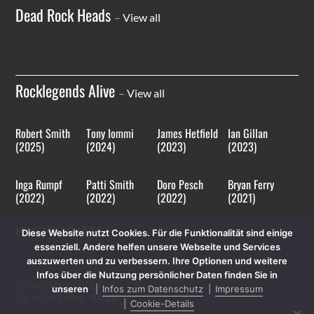
Dead Rock Heads
–
View all
Rocklegends Alive
–
View all
Robert Smith
Tony Iommi
James Hetfield
Ian Gillan
(2025)
(2024)
(2023)
(2023)
Inga Rumpf
Patti Smith
Doro Pesch
Bryan Ferry
(2022)
(2022)
(2022)
(2021)
HIGHLIGHTS
Diese Website nutzt Cookies. Für die Funktionalität sind einige
essenziell. Andere helfen unsere Webseite und Services
auszuwerten und zu verbessern. Ihre Optionen und weitere
Infos über die Nutzung persönlicher Daten finden Sie in
Billy Gibbons (ZZ Top)
unseren
Infos zum Datenschutz
Impressum
signed drawing -
More
Cookie-Details