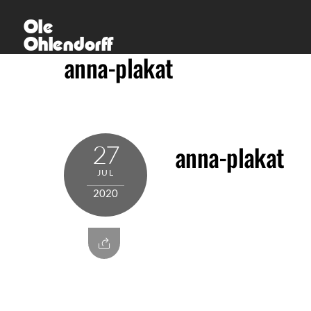
Skip
Ole
to
Ohlendorff
content
anna-plakat
27
anna-plakat
JUL
2020