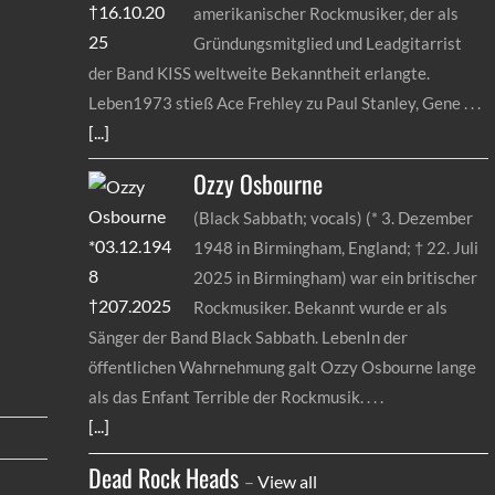
amerikanischer Rockmusiker, der als
Gründungsmitglied und Leadgitarrist
der Band KISS weltweite Bekanntheit erlangte.
Leben1973 stieß Ace Frehley zu Paul Stanley, Gene
[...]
Ozzy
Osbourne
(Black Sabbath; vocals) (* 3. Dezember
1948 in Birmingham, England; † 22. Juli
2025 in Birmingham) war ein britischer
Rockmusiker. Bekannt wurde er als
Sänger der Band Black Sabbath. LebenIn der
öffentlichen Wahrnehmung galt Ozzy Osbourne lange
als das Enfant Terrible der Rockmusik.
[...]
Dead Rock Heads
–
View all