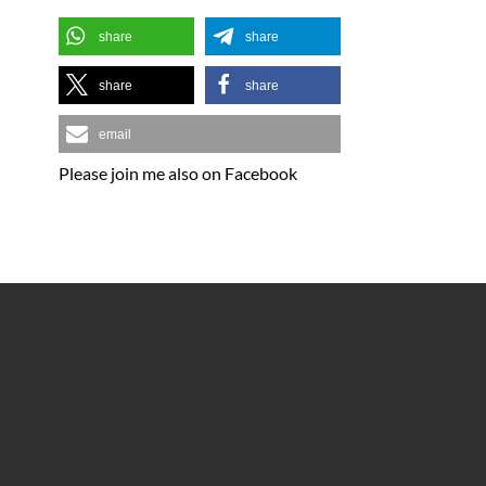
share
share
share
share
email
Please join me also on Facebook