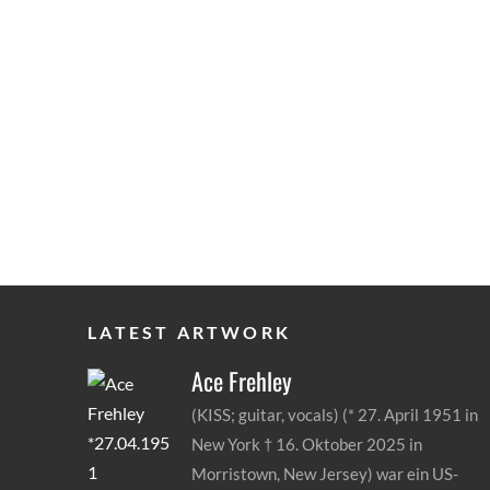
LATEST ARTWORK
Ace
Frehley
(KISS; guitar, vocals) (* 27. April 1951 in
New York † 16. Oktober 2025 in
Morristown, New Jersey) war ein US-