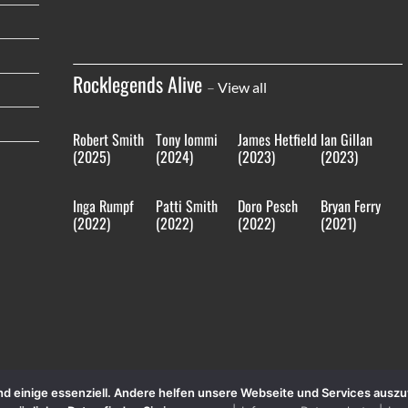
Rocklegends Alive
–
View all
Robert Smith
Tony Iommi
James Hetfield
Ian Gillan
(2025)
(2024)
(2023)
(2023)
Inga Rumpf
Patti Smith
Doro Pesch
Bryan Ferry
(2022)
(2022)
(2022)
(2021)
sind einige essenziell. Andere helfen unsere Webseite und Services aus