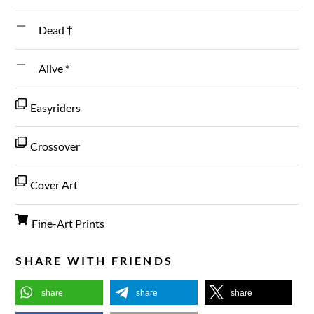
Dead †
Alive *
Easyriders
Crossover
Cover Art
Fine-Art Prints
SHARE WITH FRIENDS
share
share
share