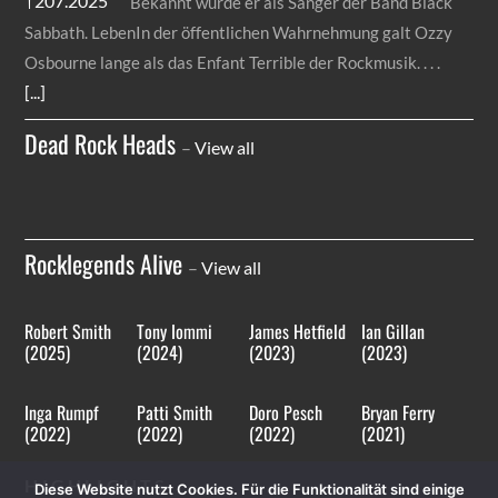
Bekannt wurde er als Sänger der Band Black
Sabbath. LebenIn der öffentlichen Wahrnehmung galt Ozzy
Osbourne lange als das Enfant Terrible der Rockmusik.
[...]
Dead Rock Heads
–
View all
Rocklegends Alive
–
View all
Robert Smith
Tony Iommi
James Hetfield
Ian Gillan
(2025)
(2024)
(2023)
(2023)
Inga Rumpf
Patti Smith
Doro Pesch
Bryan Ferry
(2022)
(2022)
(2022)
(2021)
HIGHLIGHTS
Diese Website nutzt Cookies. Für die Funktionalität sind einige