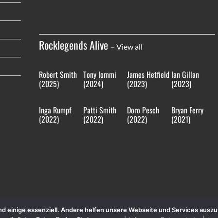
Rocklegends Alive
–
View all
Robert Smith
Tony Iommi
James Hetfield
Ian Gillan
(2025)
(2024)
(2023)
(2023)
Inga Rumpf
Patti Smith
Doro Pesch
Bryan Ferry
(2022)
(2022)
(2022)
(2021)
sind einige essenziell. Andere helfen unsere Webseite und Services aus