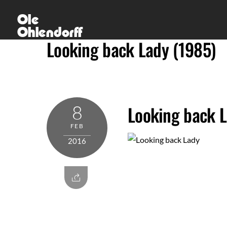
Skip
Ole
to
Ohlendorff
content
Looking back Lady (1985)
8
Looking back L
FEB
2016