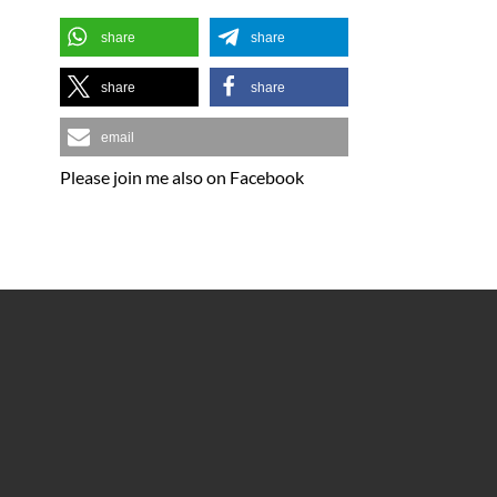
share
share
share
share
email
Please join me also on Facebook