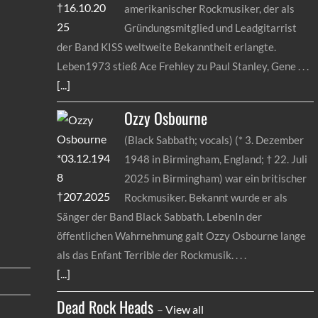
amerikanischer Rockmusiker, der als
Gründungsmitglied und Leadgitarrist
der Band KISS weltweite Bekanntheit erlangte.
Leben1973 stieß Ace Frehley zu Paul Stanley, Gene
[...]
Ozzy
Osbourne
(Black Sabbath; vocals) (* 3. Dezember
1948 in Birmingham, England; † 22. Juli
2025 in Birmingham) war ein britischer
Rockmusiker. Bekannt wurde er als
Sänger der Band Black Sabbath. LebenIn der
öffentlichen Wahrnehmung galt Ozzy Osbourne lange
als das Enfant Terrible der Rockmusik.
[...]
Dead Rock Heads
–
View all