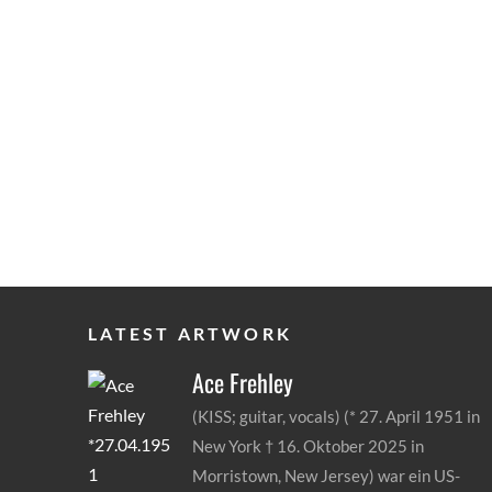
LATEST ARTWORK
Ace
Frehley
(KISS; guitar, vocals) (* 27. April 1951 in
New York † 16. Oktober 2025 in
Morristown, New Jersey) war ein US-