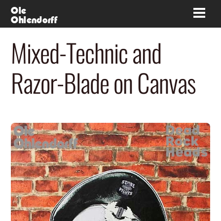
Skip
Ole
Men
Ohlendorff
to
content
Mixed-Technic and
Razor-Blade on Canvas