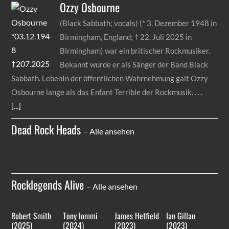
Ozzy
Osbourne
(Black Sabbath; vocals) (* 3. Dezember 1948 in
Birmingham, England; † 22. Juli 2025 in
Birmingham) war ein britischer Rockmusiker.
Bekannt wurde er als Sänger der Band Black
Sabbath. LebenIn der öffentlichen Wahrnehmung galt Ozzy
Osbourne lange als das Enfant Terrible der Rockmusik.
[...]
Dead Rock Heads
–
Alle ansehen
Rocklegends Alive
–
Alle ansehen
Robert Smith
Tony Iommi
James Hetfield
Ian Gillan
(2025)
(2024)
(2023)
(2023)