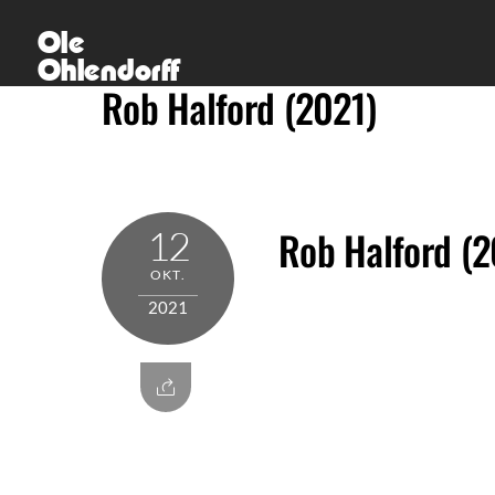
Skip
Ole
to
Ohlendorff
content
Rob Halford (2021)
12
Rob Halford (2
OKT.
2021