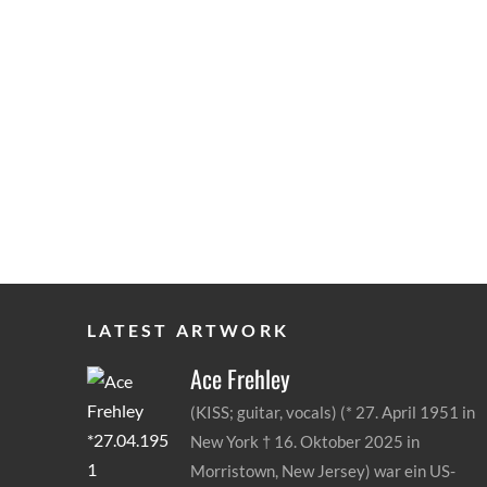
LATEST ARTWORK
Ace
Frehley
(KISS; guitar, vocals) (* 27. April 1951 in
New York † 16. Oktober 2025 in
Morristown, New Jersey) war ein US-