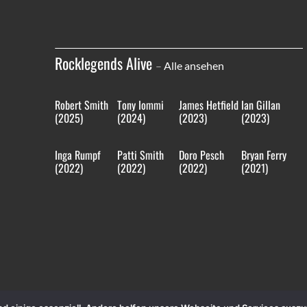
Rocklegends Alive
–
Alle ansehen
Robert Smith
Tony Iommi
James Hetfield
Ian Gillan
(2025)
(2024)
(2023)
(2023)
Inga Rumpf
Patti Smith
Doro Pesch
Bryan Ferry
(2022)
(2022)
(2022)
(2021)