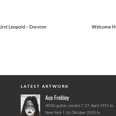
Fürst Leopold
Dorsten
Welcome Hü
LATEST ARTWORK
Ace
Frehley
(KISS; guitar, vocals) (* 27. April 1951 in
New York † 16. Oktober 2025 in