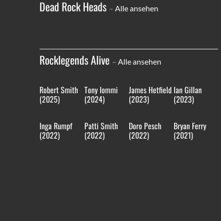
Dead Rock Heads
–
Alle ansehen
Rocklegends Alive
–
Alle ansehen
Robert Smith
Tony Iommi
James Hetfield
Ian Gillan
(2025)
(2024)
(2023)
(2023)
Inga Rumpf
Patti Smith
Doro Pesch
Bryan Ferry
(2022)
(2022)
(2022)
(2021)