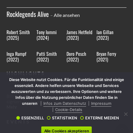
Rocklegends Alive
–
Alle ansehen
Robert Smith
Tony Iommi
James Hetfield
Ian Gillan
(2025)
(2024)
(2023)
(2023)
Inga Rumpf
Patti Smith
Doro Pesch
Bryan Ferry
(2022)
(2022)
(2022)
(2021)
HIGHLIGHTS
Diese Website nutzt Cookies. Für die Funktionalität sind einige
essenziell. Andere helfen unsere Webseite und Services
auszuwerten und zu verbessern. Ihre Optionen und weitere
Billy Gibbons (ZZ Top)
Infos über die Nutzung persönlicher Daten finden Sie in
signiert Zeichnung -
unseren
Infos zum Datenschutz
Impressum
Mehr
Cookie-Details
ESSENZIELL
STATISTIKEN
EXTERNE MEDIEN
EVENTS
Alle Cookies akzeptieren