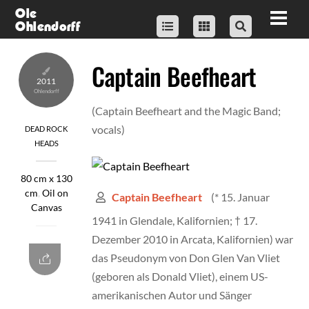
Skip
Ole
Men
Ohlendorff
to
content
Captain Beefheart
2011
(Captain Beefheart and the Magic Band;
vocals)
DEAD ROCK
HEADS
80 cm x 130
cm
,
Oil on
(* 15. Januar
Captain Beefheart
Canvas
1941 in Glendale, Kalifornien; † 17.
Dezember 2010 in Arcata, Kalifornien) war
das Pseudonym von Don Glen Van Vliet
(geboren als Donald Vliet), einem US-
amerikanischen Autor und Sänger