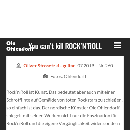
Skip
to
content
You can’t kill ROCK’N’ROLL
Ole
Men
Ohlendorff
07.2019 – Nr. 260
Oliver Strosetzki - guitar
Fotos: Ohlendorff
Rock’n’Roll ist Kunst. Das bedeutet aber auch mit einer
Schrotflinte auf Gemälde von toten Rockstars zu schießen,
so einfach ist das. Der nordische Künstler Ole Ohlendorff
spiegelt mit seinen Werken nicht nur die Faszination für
Rock’n’Roll und die eigene Vergänglichkeit wider, sondern