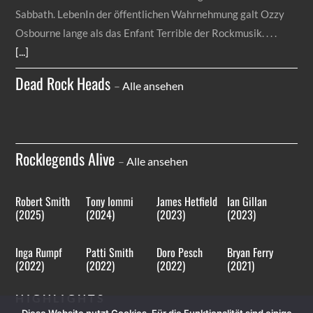
Sabbath. LebenIn der öffentlichen Wahrnehmung galt Ozzy
Osbourne lange als das Enfant Terrible der Rockmusik.
[...]
Dead Rock Heads
–
Alle ansehen
Rocklegends Alive
–
Alle ansehen
Robert Smith
Tony Iommi
James Hetfield
Ian Gillan
(2025)
(2024)
(2023)
(2023)
Inga Rumpf
Patti Smith
Doro Pesch
Bryan Ferry
(2022)
(2022)
(2022)
(2021)
HIGHLIGHTS
Diese Website nutzt Cookies. Für die Funktionalität sind einige